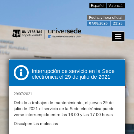
Español
Valencià
Fecha y hora oficial
07/08/2026
21:23
Toggle
navigati
Interrupción de servicio en la Sede
electrónica el 29 de julio de 2021
29/07/2021
Debido a trabajos de mantenimiento, el jueves 29 de
julio de 2021 el servicio de la Sede electrónica puede
verse interrumpido entre las 16:00 y las 17:00 horas.
Disculpen las molestias.