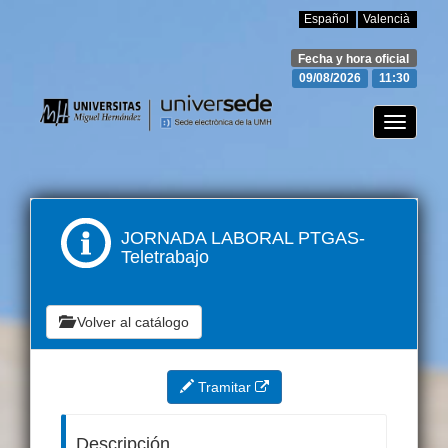
Español
Valencià
Fecha y hora oficial
09/08/2026
11:30
Toggle
navigati
JORNADA LABORAL PTGAS-
Teletrabajo
Volver al catálogo
Tramitar
Descripción