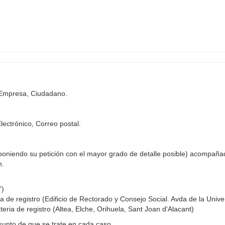
, Empresa, Ciudadano.
Electrónico, Correo postal.
oniendo su petición con el mayor grado de detalle posible) acompañ
n.
')
ia de registro (Edificio de Rectorado y Consejo Social. Avda de la Unive
teria de registro (Altea, Elche, Orihuela, Sant Joan d'Alacant)
sunto de que se trate en cada caso.