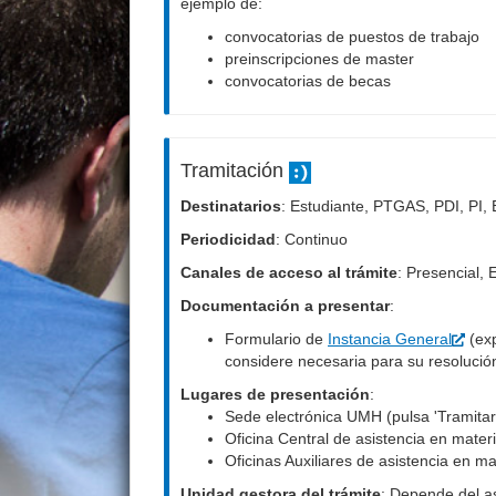
ejemplo de:
convocatorias de puestos de trabajo
preinscripciones de master
convocatorias de becas
Tramitación
Destinatarios
: Estudiante, PTGAS, PDI, PI
Periodicidad
: Continuo
Canales de acceso al trámite
: Presencial, 
Documentación a presentar
:
Formulario de
Instancia General
(exp
considere necesaria para su resolució
Lugares de presentación
:
Sede electrónica UMH (pulsa 'Tramitar
Oficina Central de asistencia en mater
Oficinas Auxiliares de asistencia en ma
Unidad gestora del trámite
: Depende del a