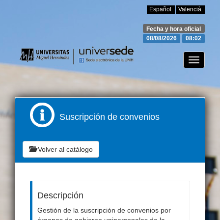
Español
Valencià
Fecha y hora oficial
08/08/2026
08:02
Toggle
navigati
Suscripción de convenios
Volver al catálogo
Descripción
Gestión de la suscripción de convenios por