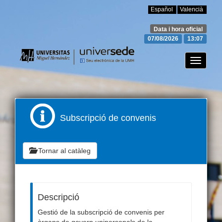
Español
Valencià
Data i hora oficial
07/08/2026
13:07
Canviar
mode
de
navegac
Subscripció de convenis
Tornar al catàleg
Descripció
Gestió de la subscripció de convenis per