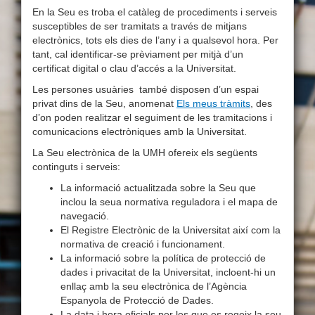
En la Seu es troba el catàleg de procediments i serveis
susceptibles de ser tramitats a través de mitjans
electrònics, tots els dies de l’any i a qualsevol hora. Per
tant, cal identificar-se prèviament per mitjà d’un
certificat digital o clau d’accés a la Universitat.
Les persones usuàries també disposen d’un espai
privat dins de la Seu, anomenat
Els meus tràmits
, des
d’on poden realitzar el seguiment de les tramitacions i
comunicacions electròniques amb la Universitat.
La Seu electrònica de la UMH ofereix els següents
continguts i serveis:
La informació actualitzada sobre la Seu que
inclou la seua normativa reguladora i el mapa de
navegació.
El Registre Electrònic de la Universitat així com la
normativa de creació i funcionament.
La informació sobre la política de protecció de
dades i privacitat de la Universitat, incloent-hi un
enllaç amb la seu electrònica de l’Agència
Espanyola de Protecció de Dades.
La data i hora oficials per les que es regeix la seu