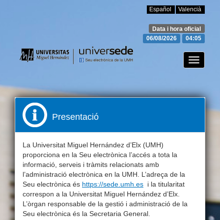
Español
Valencià
Data i hora oficial
06/08/2026
04:05
Canviar
mode
de
navegac
Presentació
La Universitat Miguel Hernández d’Elx (UMH)
proporciona en la Seu electrònica l’accés a tota la
informació, serveis i tràmits relacionats amb
l’administració electrònica en la UMH. L’adreça de la
Seu electrònica és
https://sede.umh.es
i la titularitat
correspon a la Universitat Miguel Hernández d’Elx.
L’òrgan responsable de la gestió i administració de la
Seu electrònica és la Secretaria General.