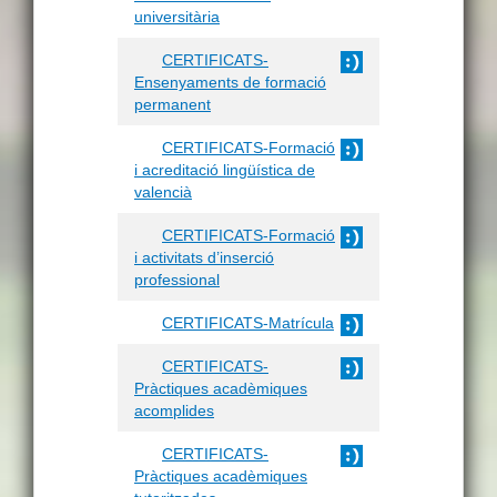
universitària
CERTIFICATS-
Ensenyaments de formació
permanent
CERTIFICATS-Formació
i acreditació lingüística de
valencià
CERTIFICATS-Formació
i activitats d’inserció
professional
CERTIFICATS-Matrícula
CERTIFICATS-
Pràctiques acadèmiques
acomplides
CERTIFICATS-
Pràctiques acadèmiques