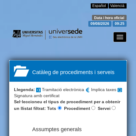
Español
Valencià
Data i hora oficial
09/08/2026
09:25
Canviar
mode
de
navegac
Catàleg de procediments i serveis
Llegenda:
Tramitació electrònica
Implica taxes
Signatura amb certificat
Sel·leccioneu el tipus de procediment per a obtenir
un llistat filtrat:
Tots
Procediment
Servei
Assumptes generals