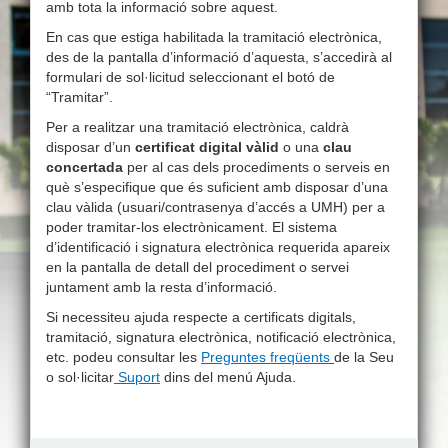
amb tota la informació sobre aquest.
En cas que estiga habilitada la tramitació electrònica,
des de la pantalla d’informació d’aquesta, s’accedirà al
formulari de sol·licitud seleccionant el botó de
“Tramitar”.
Per a realitzar una tramitació electrònica, caldrà
disposar d’un
certificat digital vàlid
o una
clau
concertada
per al cas dels procediments o serveis en
què s’especifique que és suficient amb disposar d’una
clau vàlida (usuari/contrasenya d’accés a UMH) per a
poder tramitar-los electrònicament. El sistema
d’identificació i signatura electrònica requerida apareix
en la pantalla de detall del procediment o servei
juntament amb la resta d’informació.
Si necessiteu ajuda respecte a certificats digitals,
tramitació, signatura electrònica, notificació electrònica,
etc. podeu consultar les
Preguntes freqüents
de la Seu
o sol·licitar
Suport
dins del menú Ajuda.