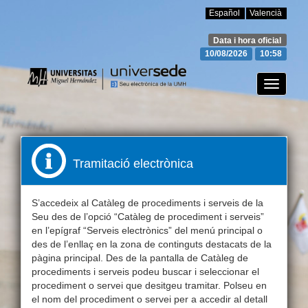
Español
Valencià
Data i hora oficial
10/08/2026
10:58
Canviar
mode
de
navegac
Tramitació electrònica
S’accedeix al Catàleg de procediments i serveis de la
Seu des de l’opció “Catàleg de procediment i serveis”
en l’epígraf “Serveis electrònics” del menú principal o
des de l’enllaç en la zona de continguts destacats de la
pàgina principal. Des de la pantalla de Catàleg de
procediments i serveis podeu buscar i seleccionar el
procediment o servei que desitgeu tramitar. Polseu en
el nom del procediment o servei per a accedir al detall